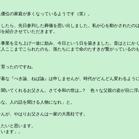
ん優位の家庭が多くなっているようです（笑）。　
ましたら、先日参列した葬儀を思い出しました。私が心を動かされたの
部を紹介させていただきます。
ら事業を立ち上げ一途に励み、今日という日を築きました。昔はとにか
三人ここまでこられたのも、孫たちにまで命のたすきが繋がっているの
て育ったのですね。　
野暮な『べき論、ねば論』は申しませんが、時代がどんどん変わるよう
く聞いてくれるお父さん。さて令和の世は…？　色々な父親の姿が目に浮
るな。人の話を聞ける人物になれ」と。　
せんが、やはりお父さんは一家の大黒柱です。　
えたいと思います。
ています」。