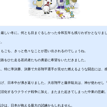
、厳しい冬に。何とも目まぐるしかった令和五年も残りわずかとなりま
た。　
こもごも、きっと色々なことが思い出されるのでしょうね。　
根路をひた走る若武者たちの勇姿に希望をいただきました。　
れ、特に準決勝、決勝で大谷翔平選手が見せた燃えるような闘志には、
遂げ、日本中が沸き返りました。大谷翔平と藤井聡太は、神が使わせし
泥沼化するウクライナ戦争に加え、またまた起きてしまった中東の悲劇
減少は、日本が抱える最大の試練かもしれません。　