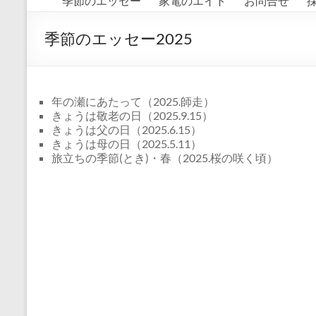
季節のエッセー
家電のエイト
お問合せ
タ
ー
季節のエッセー2025
国
分
年の瀬にあたって（2025.師走）
寺
きょうは敬老の日（2025.9.15）
きょうは父の日（2025.6.15）
グ
きょうは母の日（2025.5.11）
旅立ちの季節(とき)・春（2025.桜の咲く頃）
ル
ー
プ
あ
な
た
の