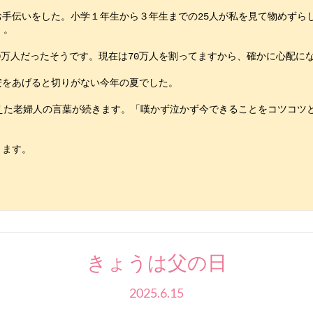
手伝いをした。小学１年生から３年生までの25人が私を見て物めずら
」。　
0万人だったそうです。現在は70万人を割ってますから、確かに心配に
安をあげると切りがない今年の夏でした。　
えた老婦人の言葉が続きます。「嘆かず泣かず今できることをコツコツ
ります。　
きょうは父の日
2025.6.15