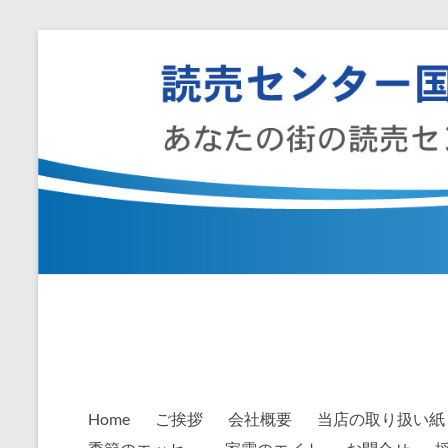
コ
ン
テ
ン
ツ
へ
ス
キ
ッ
プ
読
売
セ
ン
Home
ご挨拶
会社概要
当店の取り扱い紙