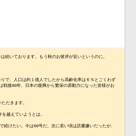
暑は続いております。もう秋のお彼岸が近いというのに。　
人余りで、人口は約１億人でしたから高齢化率は６％とごくわず
には戦後80年、日本の復興から繁栄の原動力になった皆様がお
いただきます。
年を越えていようとは。　
で続けたい。今は60号だ。次に若い頃は読書嫌いだったが、