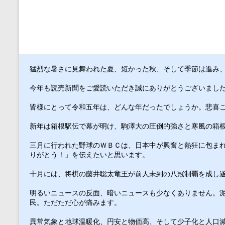
街
の
読
売
セ
ン
猛烈な暑さに見舞われた夏、短かった秋、そして季節は進み
タ
今年も読売新聞をご愛読いただき誠にありがとうございまし
ー
で
皆様にとって令和五年は、どんな年だったでしょうか。悲喜
す。
新年は箱根駅伝で幕が明け、駒澤大の圧倒的強さと寒風の箱
三月に行われた野球のＷＢＣは、日本中が興奮と熱狂に包ま
りがとう！」を伝えたいと思います。　
十月には、将棋の藤井聡太竜王が前人未到の八冠制覇を成し
明るいニュースの反面、暗いニュースも少なくありません。
民。ただただ心が痛みます。　
異常気象と地球温暖化、円安と物価高、そして少子化と人口