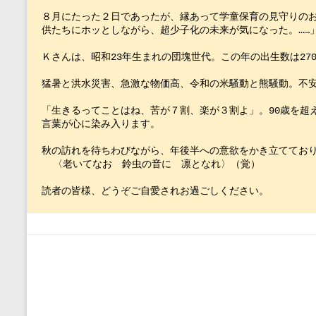
８月にたった２日であったが、縁あって学童保育の見守りのお
供たちにホッとしながら、超少子化の未来が気になった。……
Ｋさんは、昭和23年生まれの団塊世代。この年の出生数は27
猛暑と洪水災害、急激な物価高、令和の米騒動と熊騒動。不
「生きるってことはね、苦が７割、楽が３割よ」。90歳を超
言葉が心に染み入ります。　
秋の訪れを待ちわびながら、年後半への意欲をかき立ててお
  〈老いてなお　鈴虫の音に　凛となれ〉（覚）　
読者の皆様、どうぞご自愛されお過ごしください。