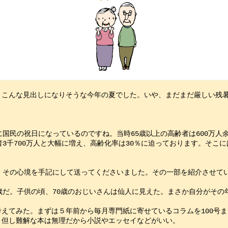
。こんな見出しになりそうな今年の夏でした。いや、まだまだ厳しい残
。　
に国民の祝日になっているのですね。当時65歳以上の高齢者は600万
3千700万人と大幅に増え、高齢化率は30％に迫っております。そこ
、その心境を手記にして送ってくださいました。その一部を紹介させて
歳だ。子供の頃、70歳のおじいさんは仙人に見えた。まさか自分がその
えてみた。まずは５年前から毎月専門紙に寄せているコラムを100号ま
。但し難解な本は無理だから小説やエッセイなどがいい。