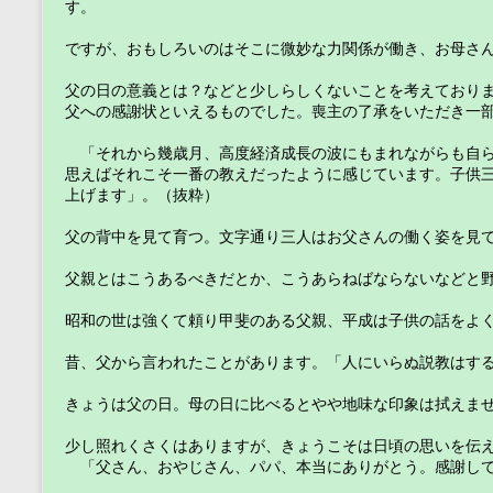
す。　
ですが、おもしろいのはそこに微妙な力関係が働き、お母さ
父の日の意義とは？などと少しらしくないことを考えており
父への感謝状といえるものでした。喪主の了承をいただき一
　「それから幾歳月、高度経済成長の波にもまれながらも自
思えばそれこそ一番の教えだったように感じています。子供
上げます」。（抜粋）　
父の背中を見て育つ。文字通り三人はお父さんの働く姿を見
父親とはこうあるべきだとか、こうあらねばならないなどと
昭和の世は強くて頼り甲斐のある父親、平成は子供の話をよ
昔、父から言われたことがあります。「人にいらぬ説教はす
きょうは父の日。母の日に比べるとやや地味な印象は拭えま
少し照れくさくはありますが、きょうこそは日頃の思いを伝
　「父さん、おやじさん、パパ、本当にありがとう。感謝し